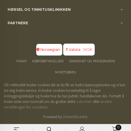
HØRSEL OG TINNITUSKLINIKKEN
PARTNERE
: NOK
Norwegian
Valuta
FRAKT
KJØPSBETINGELSER
SIKKERHET OG PERSONVERN
NYHETSBREV
Vår nettbutikk bruker cookies slik at du får en bedre kjøpsopplevelse og vi kan
yte deg bedre service. Vi bruker cookies hovedsaklig til å lagre
innloggingsdetaljer og huske hva du har puttet i handlekurven din. Fortsett å
bruke siden som normalt om du godtar dette.
Les mer
eller
endre
innstillinger for cookies.
Powered by
24Nettbutikk
0